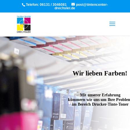
Telefon:
06131 / 3046081
post@tintencenter-
drechsler.de