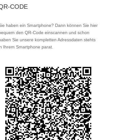
QR-CODE
Sie haben ein Smartphone? Dann können Sie hier
bequem den QR-Code einscannen und schon
haben Sie unsere kompletten Adressdaten stehts
in Ihrem Smartphone parat.