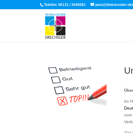
Telefon:
06131 / 3046081
post@tintencenter-dr
Un
Über
Im H
Deut
vom 
Verb
Ziel