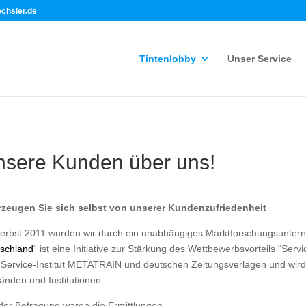
echsler.de
Tintenlobby
Unser Service
sere Kunden über uns!
zeugen Sie sich selbst von unserer Kundenzufriedenheit
erbst 2011 wurden wir durch ein unabhängiges Marktforschungsunterneh
schland
“ ist eine Initiative zur Stärkung des Wettbewerbsvorteils “Servi
Service-Institut METATRAIN und deutschen Zeitungsverlagen und wird 
änden und Institutionen.
 der Befragung waren die Ermittlungen