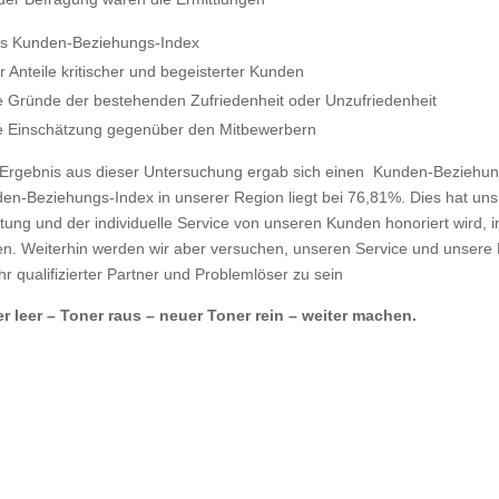
s Kunden-Beziehungs-Index
r Anteile kritischer und begeisterter Kunden
e Gründe der bestehenden Zufriedenheit oder Unzufriedenheit
e Einschätzung gegenüber den Mitbewerbern
Ergebnis aus dieser Untersuchung ergab sich einen Kunden-Beziehung
en-Beziehungs-Index in unserer Region liegt bei 76,81%. Dies hat uns
tung und der individuelle Service von unseren Kunden honoriert wird
en. Weiterhin werden wir aber versuchen, unseren Service und unsere 
hr qualifizierter Partner und Problemlöser zu sein
r leer – Toner raus – neuer Toner rein – weiter machen.