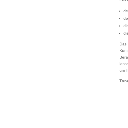
de
de
di
di
Das 
Kund
Bera
lass
um I
Tone